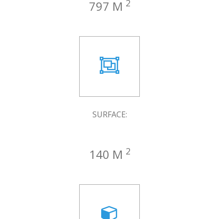
2
797 M
SURFACE:
2
140 M