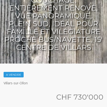
COUCHAGE,
ENTIÈREMENT RÉNOVÉ,
VUE PANORAMIQUE,
PLEIN SUD, IDÉAL POUR
FAMILLE ET VILÉGIATURE
PROCHE BUS/NAVETTE, 15'
CENTRE DE VILLARS
A VENDRE
Villars-sur-Ollon
CHF 730'000